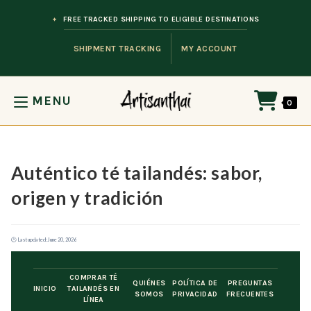
Skip to content
FREE TRACKED SHIPPING TO ELIGIBLE DESTINATIONS
SHIPMENT TRACKING
MY ACCOUNT
MENU
0
Auténtico té tailandés: sabor,
origen y tradición
🕐 Last updated:
June 20, 2026
Ir al contenido
COMPRAR TÉ
QUIÉNES
POLÍTICA DE
PREGUNTAS
INICIO
TAILANDÉS EN
SOMOS
PRIVACIDAD
FRECUENTES
LÍNEA